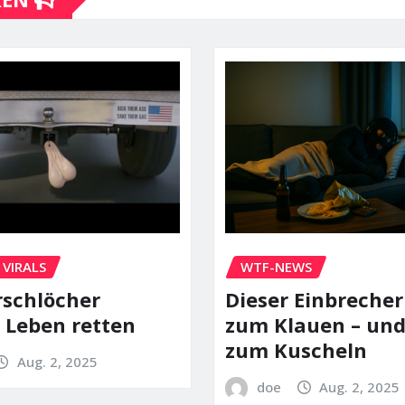
 VIRALS
WTF-NEWS
schlöcher
Dieser Einbreche
 Leben retten
zum Klauen – und
zum Kuscheln
Aug. 2, 2025
doe
Aug. 2, 2025